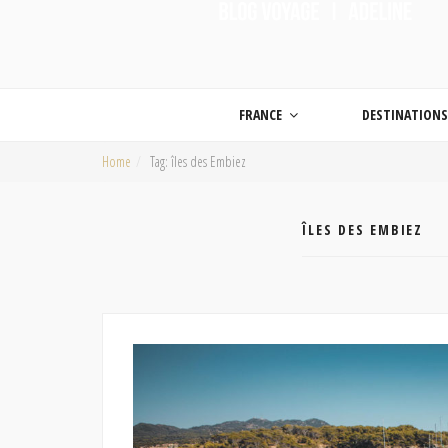
ON MET LES VOILES |
Blog voyage | Conseils pour voyager, photographie de voyage et vidéo de voy
FRANCE
DESTINATION
Home
Tag: îles des Embiez
ÎLES DES EMBIEZ