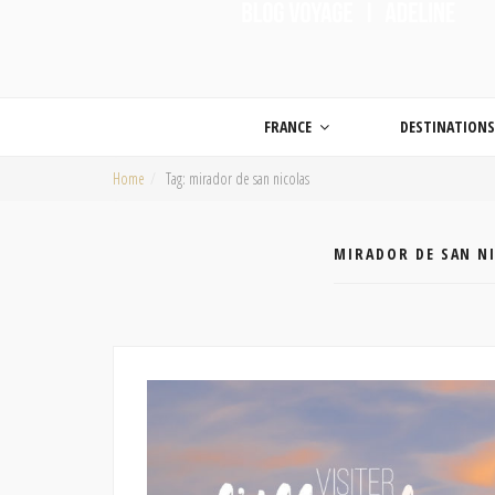
ON MET LES VOILES |
Blog voyage | Conseils pour voyager, photographie de voyage et vidéo de voy
FRANCE
DESTINATION
Home
Tag: mirador de san nicolas
MIRADOR DE SAN N