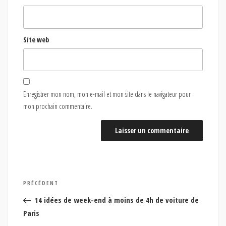
Site web
Enregistrer mon nom, mon e-mail et mon site dans le navigateur pour
mon prochain commentaire.
Navigation
Article
PRÉCÉDENT
de
précédent
14 idées de week-end à moins de 4h de voiture de
l’article
Paris