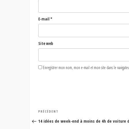
E-mail
*
Site web
Enregistrer mon nom, mon e-mail et mon site dans le naviga
Navigation
Article
PRÉCÉDENT
de
précédent
14 idées de week-end à moins de 4h de voiture d
l’article