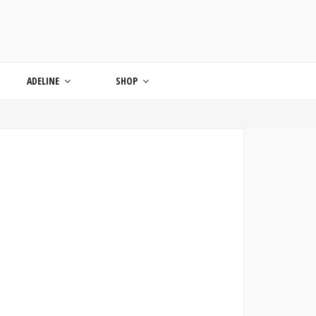
ONDE
ADELINE
SHOP