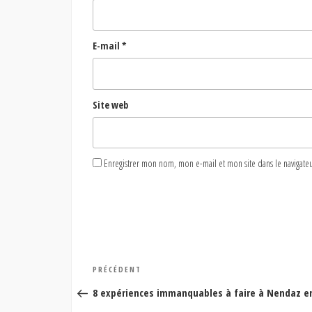
E-mail
*
Site web
Enregistrer mon nom, mon e-mail et mon site dans le naviga
Navigation
Article
PRÉCÉDENT
de
précédent
8 expériences immanquables à faire à Nendaz e
l’article