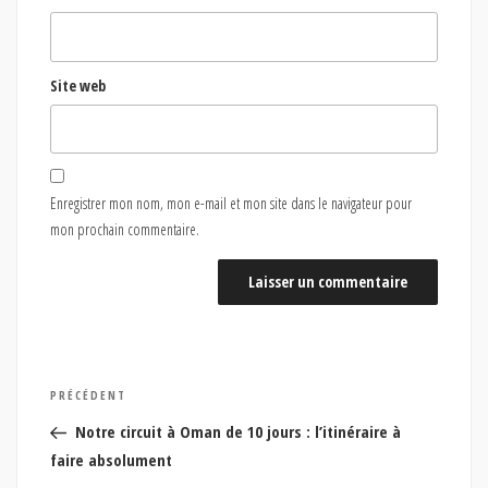
Site web
Enregistrer mon nom, mon e-mail et mon site dans le navigateur pour
mon prochain commentaire.
Navigation
Article
PRÉCÉDENT
de
précédent
Notre circuit à Oman de 10 jours : l’itinéraire à
l’article
faire absolument