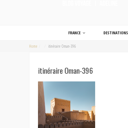
ON MET LES VOILES |
Blog voyage | Conseils pour voyager, photographie de voyage et vidéo de voy
FRANCE
DESTINATION
Home
itinéraire Oman-396
itinéraire Oman-396