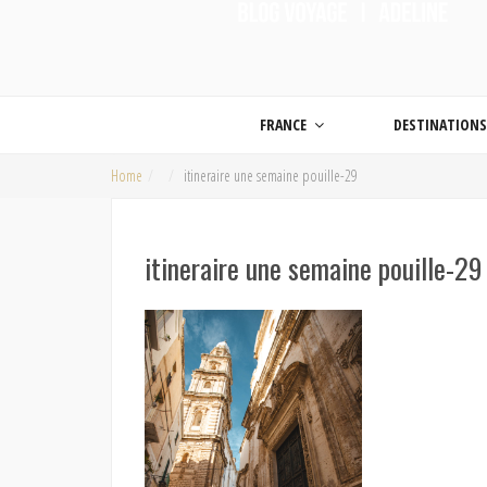
ON MET LES VOILES |
Blog voyage | Conseils pour voyager, photographie de voyage et vidéo de voy
FRANCE
DESTINATION
Home
itineraire une semaine pouille-29
itineraire une semaine pouille-29