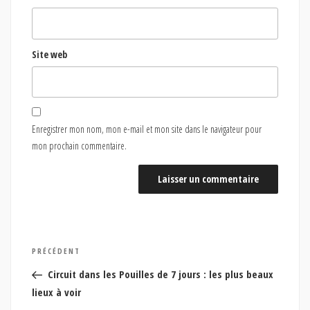
Site web
Enregistrer mon nom, mon e-mail et mon site dans le navigateur pour
mon prochain commentaire.
Navigation
Article
PRÉCÉDENT
de
précédent
Circuit dans les Pouilles de 7 jours : les plus beaux
l’article
lieux à voir