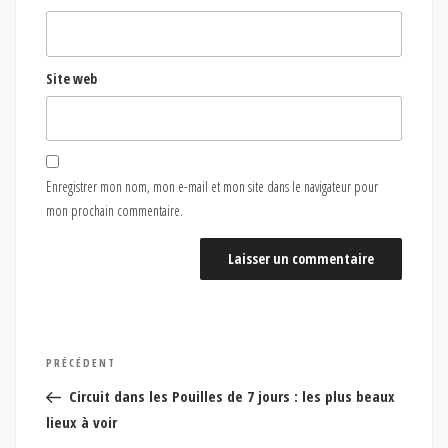
Site web
Enregistrer mon nom, mon e-mail et mon site dans le navigateur pour
mon prochain commentaire.
Navigation
Article
PRÉCÉDENT
de
précédent
Circuit dans les Pouilles de 7 jours : les plus beaux
l’article
lieux à voir