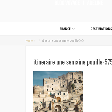
ON MET LES VOILES |
Blog voyage | Conseils pour voyager, photographie de voyage et vidéo de voy
FRANCE
DESTINATION
Home
itineraire une semaine pouille-575
itineraire une semaine pouille-57