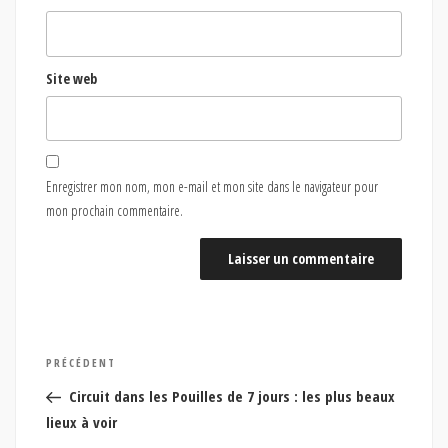
Site web
Enregistrer mon nom, mon e-mail et mon site dans le navigateur pour
mon prochain commentaire.
Navigation
Article
PRÉCÉDENT
de
précédent
Circuit dans les Pouilles de 7 jours : les plus beaux
l’article
lieux à voir