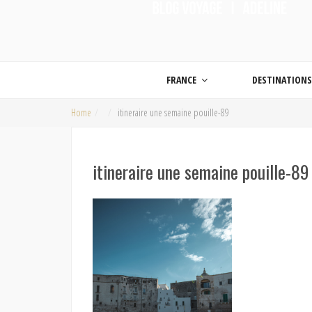
ON MET LES VOILES |
Blog voyage | Conseils pour voyager, photographie de voyage et vidéo de voy
FRANCE
DESTINATION
Home
itineraire une semaine pouille-89
itineraire une semaine pouille-89