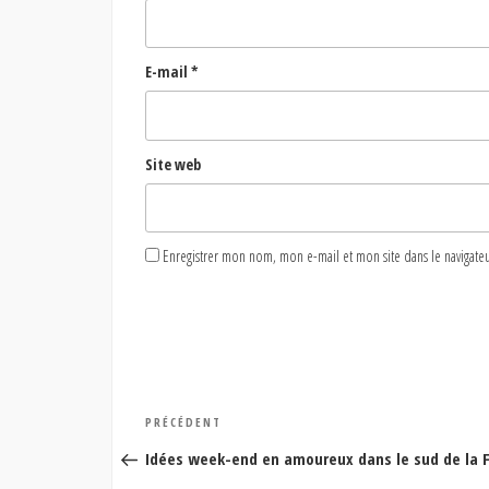
E-mail
*
Site web
Enregistrer mon nom, mon e-mail et mon site dans le naviga
Navigation
Article
PRÉCÉDENT
de
précédent
Idées week-end en amoureux dans le sud de la 
l’article