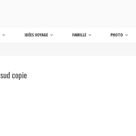
 BLOG VOYAGE EN FRANCE ET AUTOUR DU M
age
S
IDÉES VOYAGE
FAMILLE
PHOTO
 sud copie