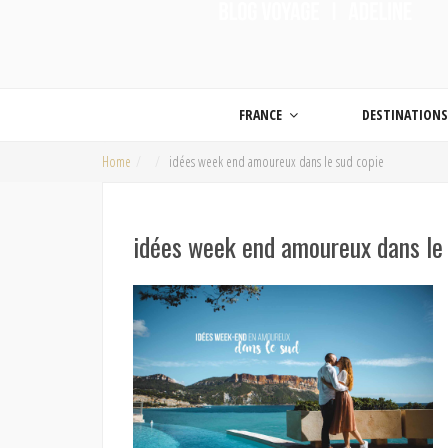
ON MET LES VOILES |
Blog voyage | Conseils pour voyager, photographie de voyage et vidéo de voy
FRANCE
DESTINATION
Home
idées week end amoureux dans le sud copie
idées week end amoureux dans le