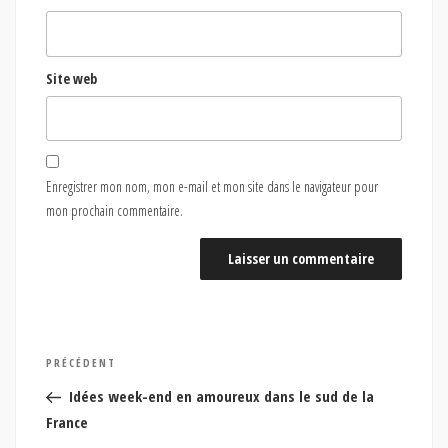
Site web
Enregistrer mon nom, mon e-mail et mon site dans le navigateur pour
mon prochain commentaire.
Navigation
Article
PRÉCÉDENT
de
précédent
Idées week-end en amoureux dans le sud de la
l’article
France