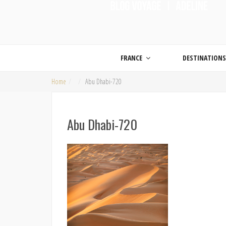
ON MET LES VOILES |
Blog voyage | Conseils pour voyager, photographie de voyage et vidéo de voy
FRANCE
DESTINATION
Home
Abu Dhabi-720
Abu Dhabi-720