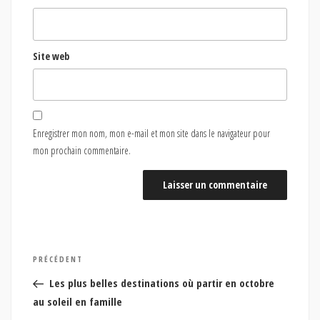
Site web
Enregistrer mon nom, mon e-mail et mon site dans le navigateur pour
mon prochain commentaire.
Navigation
Article
PRÉCÉDENT
de
précédent
Les plus belles destinations où partir en octobre
l’article
au soleil en famille