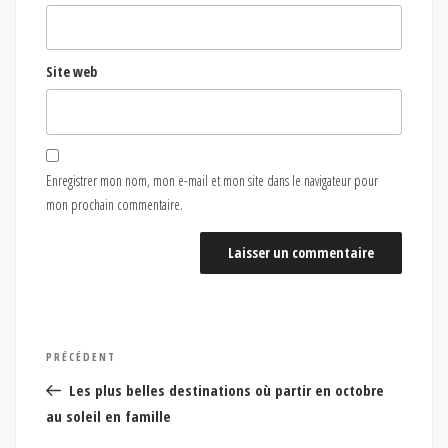
Site web
Enregistrer mon nom, mon e-mail et mon site dans le navigateur pour
mon prochain commentaire.
Navigation
Article
PRÉCÉDENT
de
précédent
Les plus belles destinations où partir en octobre
l’article
au soleil en famille