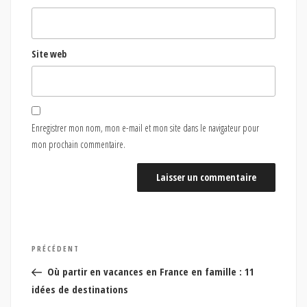
Site web
Enregistrer mon nom, mon e-mail et mon site dans le navigateur pour
mon prochain commentaire.
Navigation
Article
PRÉCÉDENT
de
précédent
Où partir en vacances en France en famille : 11
l’article
idées de destinations