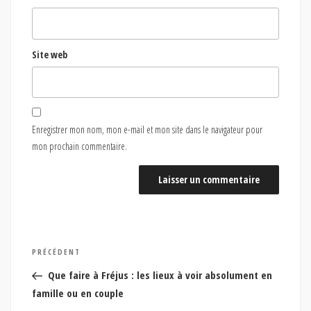
Site web
Enregistrer mon nom, mon e-mail et mon site dans le navigateur pour
mon prochain commentaire.
Navigation
Article
PRÉCÉDENT
de
précédent
Que faire à Fréjus : les lieux à voir absolument en
l’article
famille ou en couple