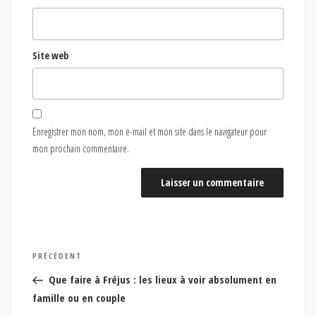
Site web
Enregistrer mon nom, mon e-mail et mon site dans le navigateur pour
mon prochain commentaire.
Navigation
Article
PRÉCÉDENT
de
précédent
Que faire à Fréjus : les lieux à voir absolument en
l’article
famille ou en couple