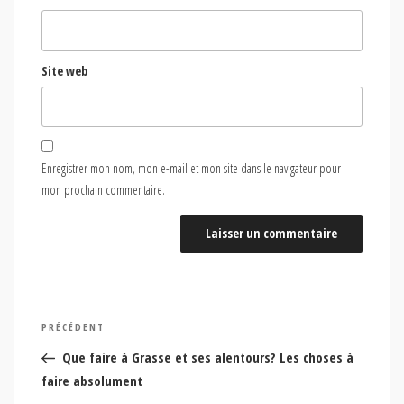
Site web
Enregistrer mon nom, mon e-mail et mon site dans le navigateur pour
mon prochain commentaire.
Navigation
Article
PRÉCÉDENT
de
précédent
Que faire à Grasse et ses alentours? Les choses à
l’article
faire absolument