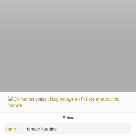
ON MET LES VOILES | BLOG VOYAGE EN FRANCE
Blog voyage | Conseils pour voyager, photographie de voyage et vidéo de voyage
ET AUTOUR DU MONDE
Menu
Home
temple huahine