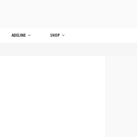
ONDE
ADELINE
SHOP