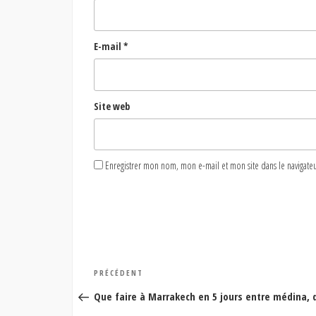
E-mail
*
Site web
Enregistrer mon nom, mon e-mail et mon site dans le naviga
Navigation
Article
PRÉCÉDENT
de
précédent
Que faire à Marrakech en 5 jours entre médina, 
l’article