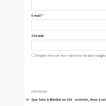
E-mail
*
Site web
Enregistrer mon nom, mon e-mail et mon site dans le naviga
Navigation
Article
PRÉCÉDENT
de
précédent
Que faire à Méribel en été : activités, lieux à vo
l’article