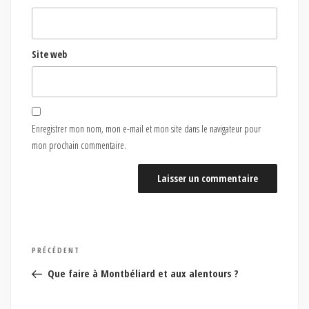
Site web
Enregistrer mon nom, mon e-mail et mon site dans le navigateur pour
mon prochain commentaire.
Navigation
Article
PRÉCÉDENT
de
précédent
Que faire à Montbéliard et aux alentours ?
l’article