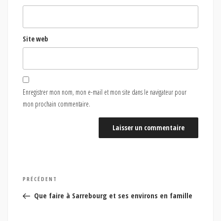
Site web
Enregistrer mon nom, mon e-mail et mon site dans le navigateur pour
mon prochain commentaire.
Navigation
Article
PRÉCÉDENT
de
précédent
Que faire à Sarrebourg et ses environs en famille
l’article