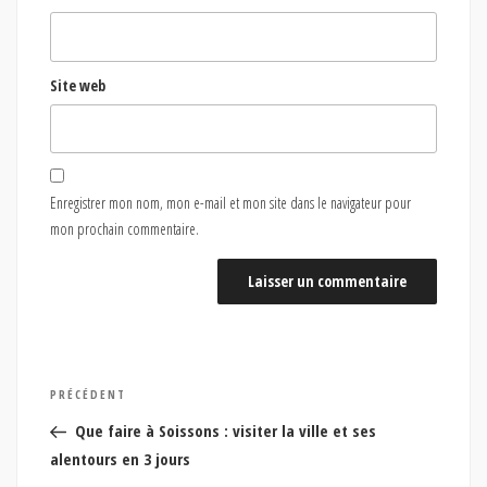
Site web
Enregistrer mon nom, mon e-mail et mon site dans le navigateur pour
mon prochain commentaire.
Navigation
Article
PRÉCÉDENT
de
précédent
Que faire à Soissons : visiter la ville et ses
l’article
alentours en 3 jours