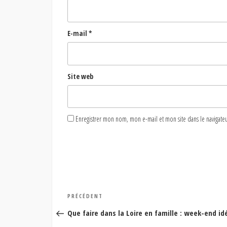
E-mail
*
Site web
Enregistrer mon nom, mon e-mail et mon site dans le naviga
Navigation
Article
PRÉCÉDENT
de
précédent
Que faire dans la Loire en famille : week-end id
l’article