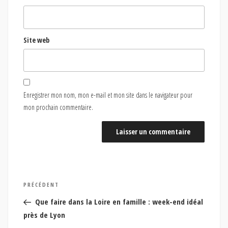
Site web
Enregistrer mon nom, mon e-mail et mon site dans le navigateur pour
mon prochain commentaire.
Navigation
Article
PRÉCÉDENT
de
précédent
Que faire dans la Loire en famille : week-end idéal
l’article
près de Lyon