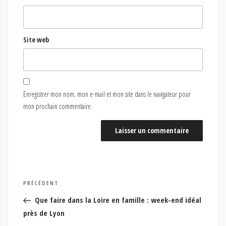
Site web
Enregistrer mon nom, mon e-mail et mon site dans le navigateur pour
mon prochain commentaire.
Navigation
Article
PRÉCÉDENT
de
précédent
Que faire dans la Loire en famille : week-end idéal
l’article
près de Lyon