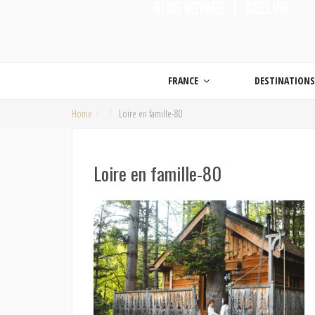
ON MET LES VOILES |
Blog voyage | Conseils pour voyager, photographie de voyage et vidéo de voy
FRANCE
DESTINATION
Home
Loire en famille-80
Loire en famille-80