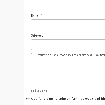
E-mail
*
Site web
Enregistrer mon nom, mon e-mail et mon site dans le naviga
Navigation
Article
PRÉCÉDENT
de
précédent
Que faire dans la Loire en famille : week-end id
l’article