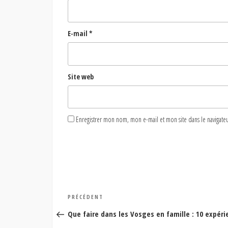
E-mail
*
Site web
Enregistrer mon nom, mon e-mail et mon site dans le naviga
Navigation
Article
PRÉCÉDENT
de
précédent
Que faire dans les Vosges en famille : 10 expé
l’article