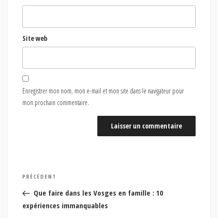
Site web
Enregistrer mon nom, mon e-mail et mon site dans le navigateur pour
mon prochain commentaire.
Navigation
Article
PRÉCÉDENT
de
précédent
Que faire dans les Vosges en famille : 10
l’article
expériences immanquables