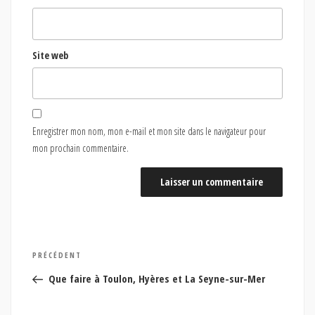
Site web
Enregistrer mon nom, mon e-mail et mon site dans le navigateur pour
mon prochain commentaire.
Navigation
Article
PRÉCÉDENT
de
précédent
Que faire à Toulon, Hyères et La Seyne-sur-Mer
l’article