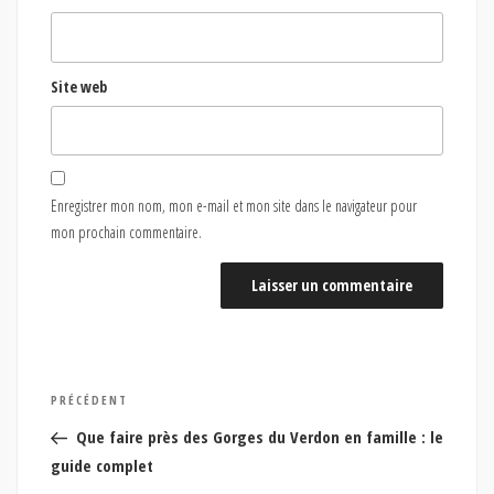
Site web
Enregistrer mon nom, mon e-mail et mon site dans le navigateur pour
mon prochain commentaire.
Navigation
Article
PRÉCÉDENT
de
précédent
Que faire près des Gorges du Verdon en famille : le
l’article
guide complet