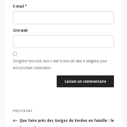
E-mail
*
Site web
Enregistrer mon nom, mon e-mail et mon site dans le navigateur pour
mon prochain commentaire.
Navigation
Article
PRÉCÉDENT
de
précédent
Que faire près des Gorges du Verdon en famille : le