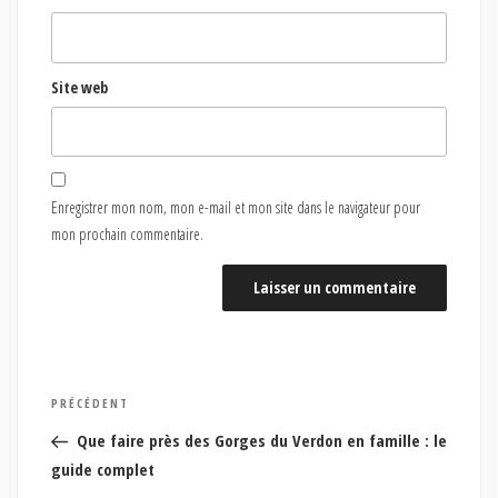
Site web
Enregistrer mon nom, mon e-mail et mon site dans le navigateur pour
mon prochain commentaire.
Navigation
Article
PRÉCÉDENT
de
précédent
Que faire près des Gorges du Verdon en famille : le
l’article
guide complet