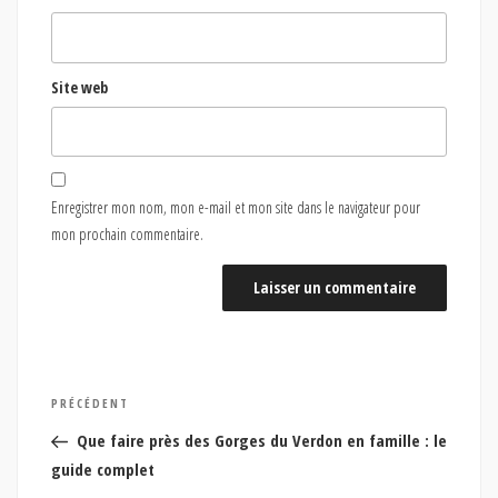
Site web
Enregistrer mon nom, mon e-mail et mon site dans le navigateur pour
mon prochain commentaire.
Navigation
Article
PRÉCÉDENT
de
précédent
Que faire près des Gorges du Verdon en famille : le
l’article
guide complet