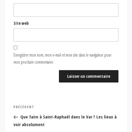
Site web
Enregistrer mon nom, mon e-mail et mon site dans le navigateur pour
mon prochain commentaire.
Navigation
Article
PRÉCÉDENT
de
précédent
Que faire à Saint-Raphaël dans le Var ? Les lieux à
l’article
voir absolument