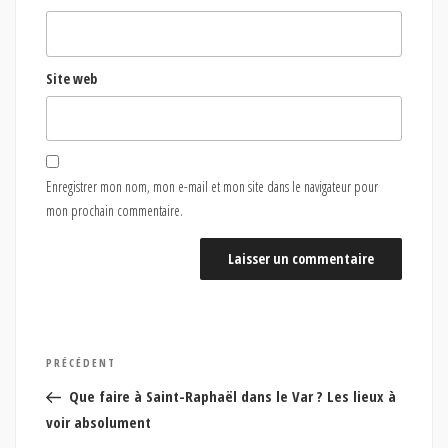
Site web
Enregistrer mon nom, mon e-mail et mon site dans le navigateur pour
mon prochain commentaire.
Navigation
Article
PRÉCÉDENT
de
précédent
Que faire à Saint-Raphaël dans le Var ? Les lieux à
l’article
voir absolument