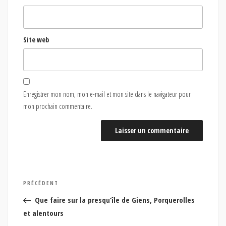
Site web
Enregistrer mon nom, mon e-mail et mon site dans le navigateur pour
mon prochain commentaire.
Navigation
Article
PRÉCÉDENT
de
précédent
Que faire sur la presqu’île de Giens, Porquerolles
l’article
et alentours