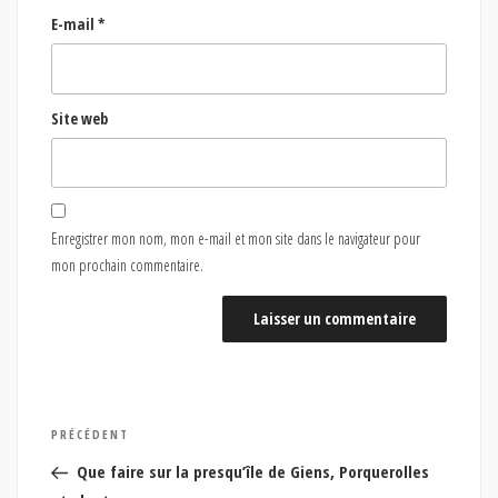
E-mail
*
Site web
Enregistrer mon nom, mon e-mail et mon site dans le navigateur pour
mon prochain commentaire.
Navigation
Article
PRÉCÉDENT
de
précédent
Que faire sur la presqu’île de Giens, Porquerolles