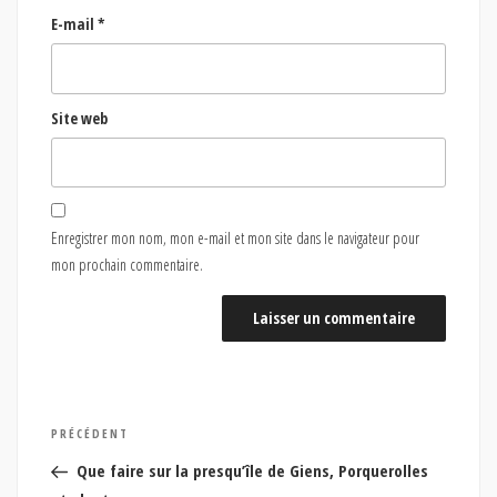
E-mail
*
Site web
Enregistrer mon nom, mon e-mail et mon site dans le navigateur pour
mon prochain commentaire.
Navigation
Article
PRÉCÉDENT
de
précédent
Que faire sur la presqu’île de Giens, Porquerolles