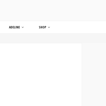
ONDE
ADELINE
SHOP