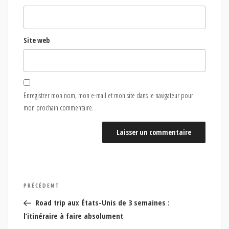
Site web
Enregistrer mon nom, mon e-mail et mon site dans le navigateur pour
mon prochain commentaire.
Navigation
Article
PRÉCÉDENT
de
précédent
Road trip aux États-Unis de 3 semaines :
l’article
l’itinéraire à faire absolument