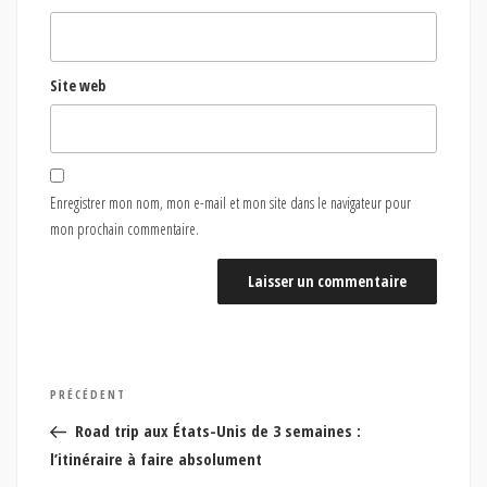
Site web
Enregistrer mon nom, mon e-mail et mon site dans le navigateur pour
mon prochain commentaire.
Navigation
Article
PRÉCÉDENT
de
précédent
Road trip aux États-Unis de 3 semaines :
l’article
l’itinéraire à faire absolument