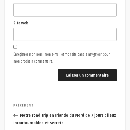
Site web
Enregistrer mon nom, mon e-mail et mon site dans le navigateur pour
mon prochain commentaire.
Navigation
Article
PRÉCÉDENT
de
précédent
Notre road trip en Irlande du Nord de 7 jours : lieux
l’article
incontournables et secrets