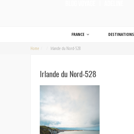
ON MET LES VOILES |
Blog voyage | Conseils pour voyager, photographie de voyage et vidéo de voy
FRANCE
DESTINATION
Home
Irlande du Nord-528
Irlande du Nord-528