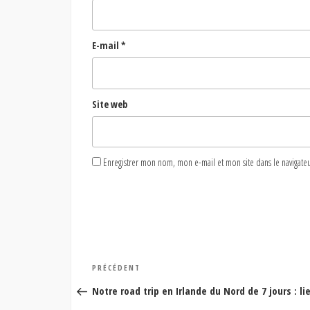
E-mail
*
Site web
Enregistrer mon nom, mon e-mail et mon site dans le naviga
Navigation
Article
PRÉCÉDENT
de
précédent
Notre road trip en Irlande du Nord de 7 jours : l
l’article