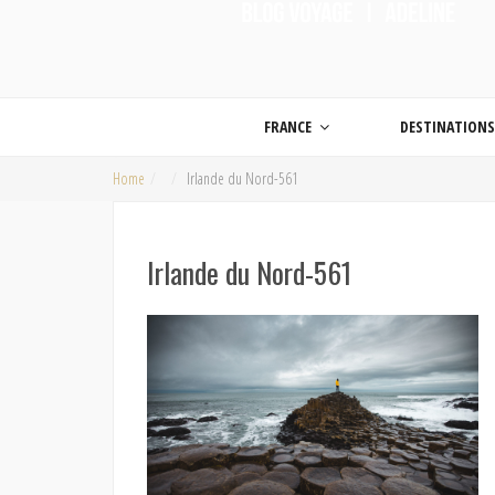
ON MET LES VOILES |
Blog voyage | Conseils pour voyager, photographie de voyage et vidéo de voy
FRANCE
DESTINATION
Home
Irlande du Nord-561
Irlande du Nord-561